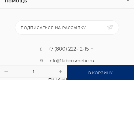
ПОМОЩЬ
ПОДПИСАТЬСЯ НА РАССЫЛКУ
+7 (800) 222-12-15
info@labcosmetic.ru
Написать нам в Telegram
В КОРЗИНУ
Написать нам в MAX
2026 © KANE Профессиональная косметика - интернет-
магазин косметики для педикюра и маникюра