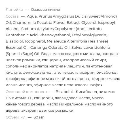
Линейка
—
Базовая линия
Состав
—
Aqua, Prunus Amygdalus Dulcis (Sweet Almond)
Oil, Chamomilla Recutita Flower Extract, Glycerol, Isopropyl
Alcohol, Sodium Acrylates Copolymer (And) Lecithin,
Pantothenic Acid, Phenoxyethanol, Ethylhexylglycerin,
Bisabolol, Tocopherol, Melaleuca Alternifolia (Tea Three)
Essential Oil, Cananga Odorata Oil, Salvia Lavandulifolia
(Spanish Sage) Oil. Вода, масло сладкого миндаля, экстракт
цветков ромашки, глицерин, изопропиловый спирт,
сополимер акрилатов натрия и лецитин, пантотеновая
кислота, феноксиэтанол, этилгексилглицерин, бисаболол,
токоферол, эфирное масло чайного дерева, эфирное масло
иланг-иланга, эфирное масло испанского шалфея.
Основной компонент
—
Bisabolol - бисаболол, витамин
B5, витамин Е, глицерин, лавандовое масло, масло
канангового дерева, масло миндальное, масло чайного
дерева, экстракт цветков ромашки
Объем, мл
—
30 мл