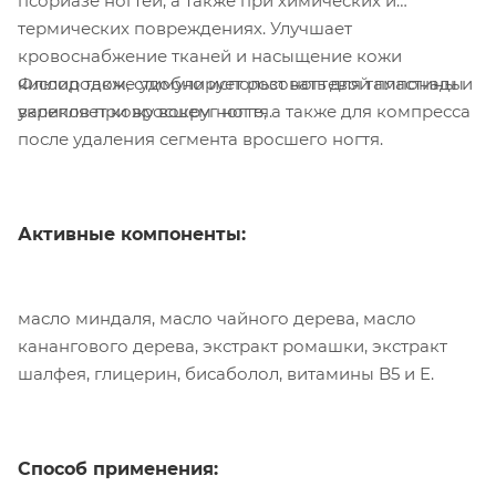
псориазе ногтей, а также при химических и
термических повреждениях. Улучшает
кровоснабжение тканей и насыщение кожи
Флюид также удобно использовать для тампонады
кислородом, стимулирует рост ногтевой пластины и
валиков при вросшем ногте, а также для компресса
укрепляет кожу вокруг ногтя.
после удаления сегмента вросшего ногтя.
Активные компоненты:
масло миндаля, масло чайного дерева, масло
канангового дерева, экстракт ромашки, экстракт
шалфея, глицерин, бисаболол, витамины B5 и E.
Способ применения: