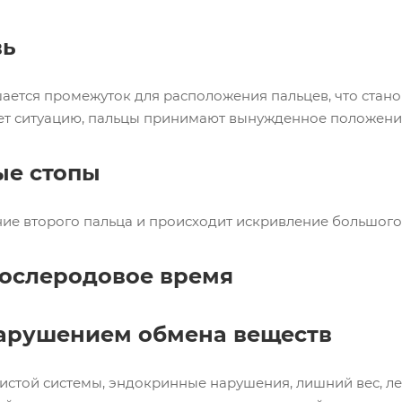
вь
ется промежуток для расположения пальцев, что станов
яет ситуацию, пальцы принимают вынужденное положение 
ые стопы
ие второго пальца и происходит искривление большого
послеродовое время
 нарушением обмена веществ
истой системы, эндокринные нарушения, лишний вес, л