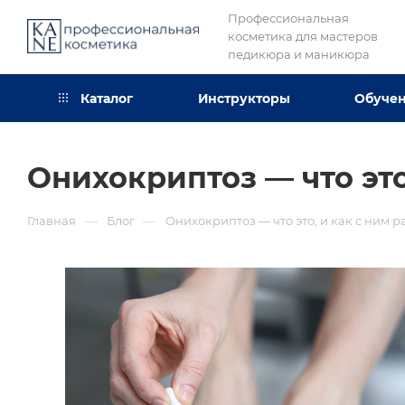
Профессиональная
косметика для мастеров
педикюра и маникюра
Каталог
Инструкторы
Обуче
Онихокриптоз — что это
—
—
Главная
Блог
Онихокриптоз — что это, и как с ним 