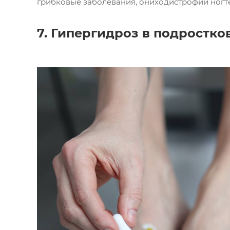
грибковые заболевания, ониходистрофии ногте
7. Гипергидроз в подростко