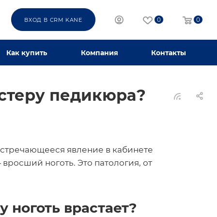
0
0
ВХОД В CRM KANE
Как купить
Компания
Контакты
астеру педикюра?
 встречающееся явление в кабинете
вросший ноготь. Это патология, от
у ноготь врастает?