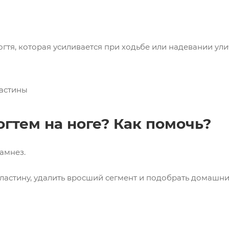
гтя, которая усиливается при ходьбе или надевании ул
астины
огтем на ноге? Как помочь?
амнез.
ластину, удалить вросший сегмент и подобрать домашни